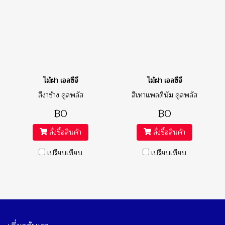
ไม้ฝา เอสซีจี
ไม้ฝา เอสซีจี
สีงาช้าง คูลพลัส
สีเทาแพลตินัม คูลพลัส
฿0
฿0
สั่งซื้อสินค้า
สั่งซื้อสินค้า
เปรียบเทียบ
เปรียบเทียบ