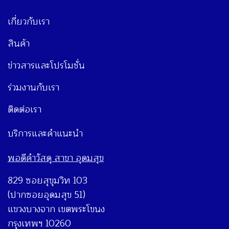
เกี่ยวกับเรา
สินค้า
ข่าวสารและโปรโมชั่น
ร่วมงานกับเรา
ติดต่อเรา
บริการและคำแนะนำ
พอดีคำวัสดุ สาขา อุดมสุข
829 ซอยสุขุมวิท 103
(ปากซอยอุดมสุข 51)
แขวงบางจาก เขตพระโขนง
กรุงเทพฯ 10260